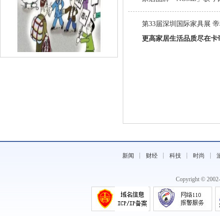
第33届深圳国际家具展 
更高家居生活品质尽在卡
《用工渐进寒冬季，誓做招聘一枝梅。》
新闻
┊
财经
┊
科技
┊
时尚
┊
Copyright © 200
《福建福影影业电影《疯狂订单》开机