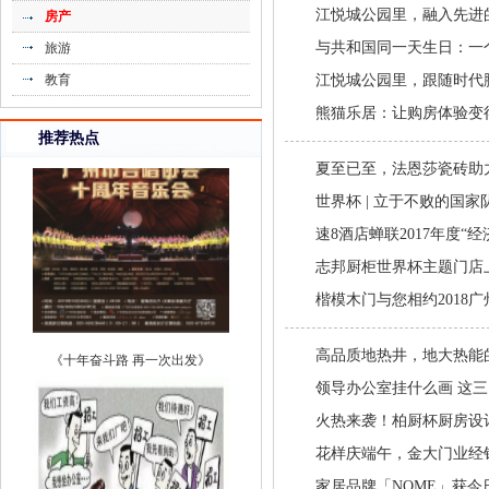
江悦城公园里，融入先进
房产
《班尼豆童装展示新时代童装的优势》
与共和国同一天生日：一
旅游
教育
江悦城公园里，跟随时代
熊猫乐居：让购房体验变
推荐热点
夏至已至，法恩莎瓷砖助
世界杯 | 立于不败的国
速8酒店蝉联2017年度
志邦厨柜世界杯主题门店
楷模木门与您相约2018
《十年奋斗路 再一次出发》
高品质地热井，地大热能
领导办公室挂什么画 这
火热来袭！柏厨杯厨房设
花样庆端午，金大门业经
家居品牌「NOME」获今日