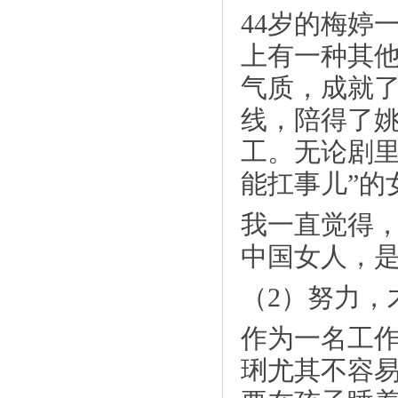
《2019滴滴注册不了？车型不在城市库
44岁的梅婷
中？车》
上有一种其
气质，成就了
线，陪得了
工。无论剧里
能扛事儿”的
我一直觉得，
中国女人，
《叹享生活风靡全城 年轻人都喜爱它的
（2）努力，
原因》
作为一名工
琍尤其不容