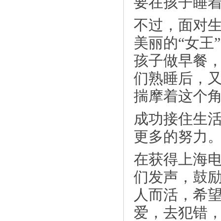
要在孩子睡
不过，面对
美丽的“女王
孩子做早餐
们熟睡后，
《蓬莱狂欢，缔造双雄之盟 ——奥美集
揣摩着这个
团》
成功接住生活
更多的努力
在获得上海
们发声，鼓励
人而活，希
爱，去犯错，