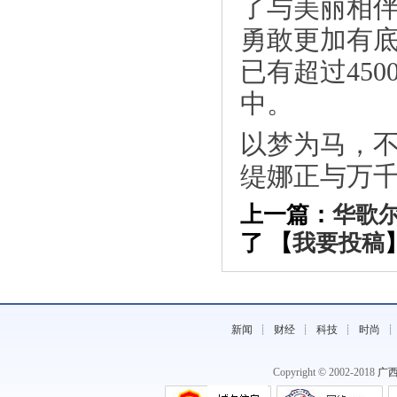
了与美丽相
勇敢更加有
已有超过45
中。
以梦为马，
缇娜正与万
《双11，守护我的神仙童颜~保妥适除
上一篇：
华歌
皱》
了 【
我要投稿
新闻
┊
财经
┊
科技
┊
时尚
Copyright © 2002-2018
广