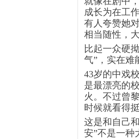
就像在剧中，
成长为在工
有人夸赞她
相当随性，大
比起一众硬拗
《刘昱晗《满满喜欢你》撒全糖 送荧幕
初吻》
气”，实在难
43岁的中戏
是最漂亮的
火。不过曾黎
时候就看得挺
这是和自己和
安”不是一种