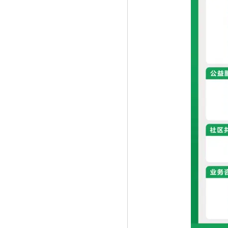
《生肖贺岁酒扛鼎之作——勇士的荣耀十
二》
《招招速聘》