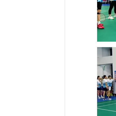
《BitTok币拓 交易平台将出席2019新加坡
科技》
《DFC五洲御瓷助力2019中国德化陶瓷博
览会暨》