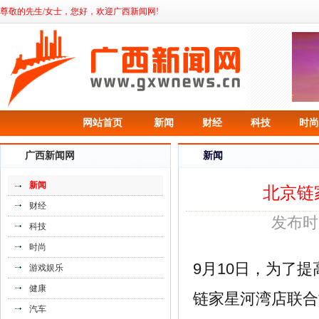
尊敬的先生/女士，您好，欢迎广西新闻网!
《日本COSME大赏单品，风靡亚洲的安
露莎小》
网站首页
新闻
财经
科技
时尚
广西新闻网
新闻
新闻
北京链
财经
发布时间
科技
时尚
9月10日，为了
游戏娱乐
《生肖贺岁酒扛鼎之作——勇士的荣耀十
健康
链家星河湾店联合
二》
汽车