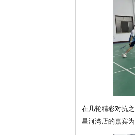
《商武斌受邀出席中国世纪大采风二十周
年》
在几轮精彩对抗之
星河湾店的嘉宾为
《抗初老轻奢品牌安露莎ARSOA，一只