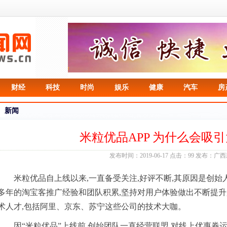
财经
科技
时尚
娱乐
健康
汽车
房
新闻
米粒优品APP 为什么会吸
发布时间：2019-06-17 点击：99 发布：广
米粒优品自上线以来,一直备受关注,好评不断,其原因是创始
多年的淘宝客推广经验和团队积累,坚持对用户体验做出不断提升
术人才,包括阿里、京东、苏宁这些公司的技术大咖。
因“米粒优品”上线前,创始团队一直经营联盟,对线上优惠券