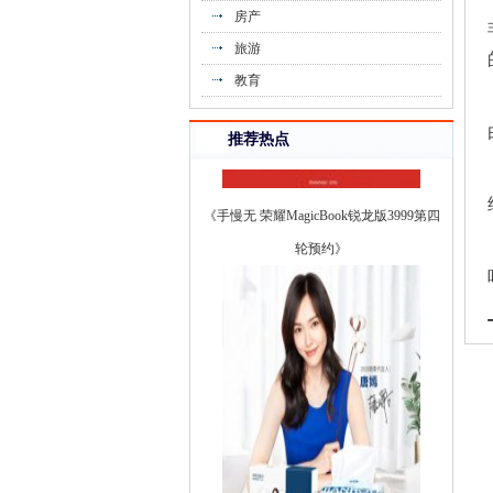
房产
旅游
教育
推荐热点
《手慢无 荣耀MagicBook锐龙版3999第四
轮预约》