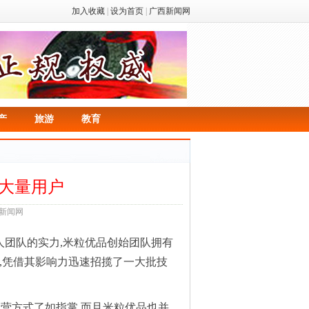
加入收藏
|
设为首页
|
广西新闻网
产
旅游
教育
引大量用户
西新闻网
人团队的实力,米粒优品创始团队拥有
,凭借其影响力迅速招揽了一大批技
运营方式了如指掌,而且米粒优品也并