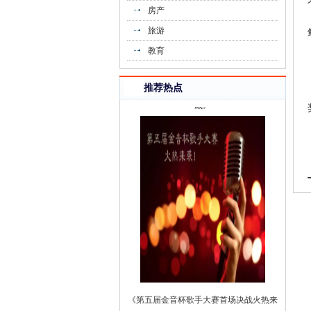
房产
旅游
教育
《融汇城生活大揭秘 | 夏日健身秘笈，就
推荐热点
藏》
《第五届金音杯歌手大赛首场决战火热来
袭》