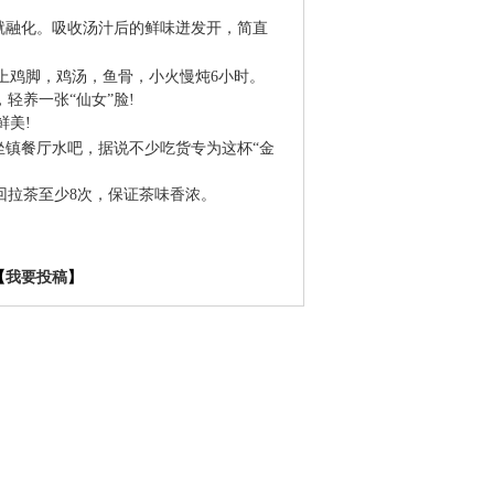
融化。吸收汤汁后的鲜味迸发开，简直
鸡脚，鸡汤，鱼骨，小火慢炖6小时。
养一张“仙女”脸!
美!
坐镇餐厅水吧，据说不少吃货专为这杯“金
拉茶至少8次，保证茶味香浓。
【
我要投稿
】