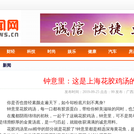
财经
科技
时尚
娱乐
健康
汽车
房
新闻
钟意里：这是上海花胶鸡汤
发布时间：2019-09-25 点击：99 发布：广
你是否也曾经素颜走遍天下，如今却粉底片刻不离身?
钟意里花胶鸡汤，每一口都有胶原蛋白，带给你鲜美滋味的同时，也
在魔都阴雨绵绵的初秋，一起干了这碗花胶鸡汤，钟意里，可不是简单
是绵滑醇厚的金黄汤底，是一勺舀起，就能收获满满的诚意用料。
花胶鸡汤里zui精华的部分就是花胶了!钟意里都是精选深海黄花鱼，