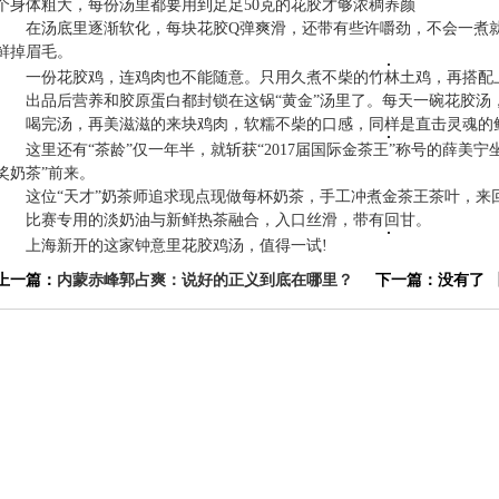
个身体粗大，每份汤里都要用到足足50克的花胶才够浓稠养颜
在汤底里逐渐软化，每块花胶Q弹爽滑，还带有些许嚼劲，不会一煮就
鲜掉眉毛。
一份花胶鸡，连鸡肉也不能随意。只用久煮不柴的竹林土鸡，再搭配上
出品后营养和胶原蛋白都封锁在这锅“黄金”汤里了。每天一碗花胶汤，轻
喝完汤，再美滋滋的来块鸡肉，软糯不柴的口感，同样是直击灵魂的鲜
这里还有“茶龄”仅一年半，就斩获“2017届国际金茶王”称号的薛美宁
奖奶茶”前来。
这位“天才”奶茶师追求现点现做每杯奶茶，手工冲煮金茶王茶叶，来回
比赛专用的淡奶油与新鲜热茶融合，入口丝滑，带有回甘。
上海新开的这家钟意里花胶鸡汤，值得一试!
上一篇：
内蒙赤峰郭占爽：说好的正义到底在哪里？
下一篇：没有了 