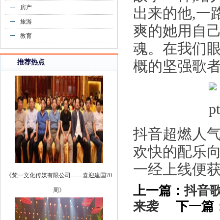
房产
出来的他,一
《龙骏集团大力发展社区养老文化养老打
旅游
爽的她用自己
造》
教育
魂。在我们眼
概的坚强歌者
推荐热点
抖音超燃人
欢快的配乐向
一经上线便
《梵一文化传媒有限公司——喜迎建国70
周》
上一篇：
抖音歌
来袭
下一篇：