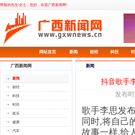
尊敬的先生/女士，您好，欢迎广西新闻网!
《美福嘉儿为何备受孕妈青睐，看宝妈反
网站首页
新闻
财经
科技
时
馈》
广西新闻网
新闻
新闻
抖音歌手李
财经
发布时间
科技
时尚
歌手李思发
娱乐
同时,将自己
健康
故事一样,给
汽车