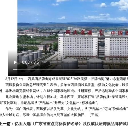
8月12日上午，西凤酒品牌出海成果展暨2025“丝路美酒・品牌出海”魅力东盟活
西凤股份公司副总经理高亚兰表示，多年来西凤酒以凤香型白酒为文化使者，以酒
洲、非洲构建完善销售网络，在18个国家和地区成功注册商标，产品远销30多个国家
此次聚焦东盟市场，计划在新加坡、马来西亚、柬埔寨打造“品牌传播+渠道建设+文
耕”双轮驱动，推动品牌从“产品输出”升级为“文化输出+标准输出”。
作为中国白酒代表，西凤酒以品质为基、文化为帆，从“产品输出”迈向“价值输出
融入全球对话，尽显中国品牌自信与文明互鉴的大国胸怀。（王磊）
上一篇：
亿固入选《广东省重点商标保护名录》以权威认证铸就品牌护城