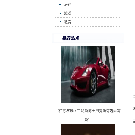
房产
《唱吧麦颂联合中美诺优打造“车轮上
旅游
的》
教育
推荐热点
《江苏赛麟：王晓麟博士用赛麟迈迈向赛
麟》